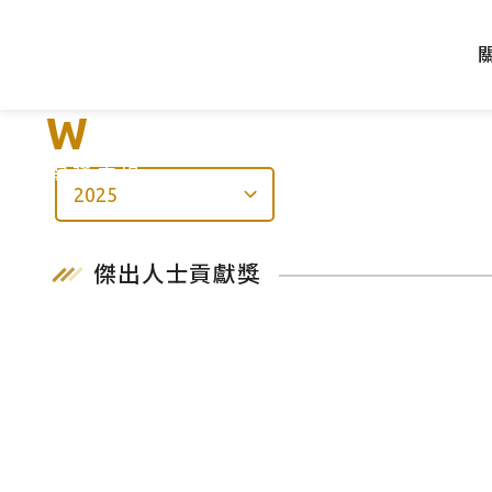
Winners List
得獎專區
2025
傑出人士貢獻獎
年
度