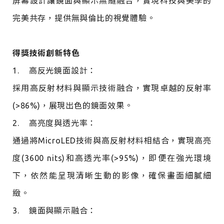
屏幕設計讓鏡面與顯示無縫融合，實現科技與美學的
|
完美共存，提供無與倫比的視覺體驗。
MicroLED
鏡
面
得獎技術創新特色
顯
1. 高反光鏡面設計：
示
採用高反射材料與顯示技術融合，實現卓越的反射率
器
(>86%)，展現出色的鏡面效果。
2. 高亮度與透光率：
通過將MicroLED技術與高反射材料相結合，實現高亮
度(3600 nits)和高透光率(>95%)，即便在強光環境
下，依然能呈現清晰生動的影像，確保畫面細膩細
緻。
3. 鏡面與顯示融合：