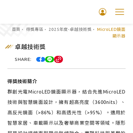
首頁
得獎專區
2025年度-卓越技術獎
MicroLED鏡面
顯示器
|
卓越技術獎
群
SHARE:
創
光
電
得獎技術簡介
股
群創光電MicroLED鏡面顯示器，結合先進MicroLED
份
技術與智慧鏡面設計，擁有超高亮度（3600nits）、
有
限
高反光鏡面（>86%）和高透光性（>95%）。適用於
公
智慧家居、車載顯示以及奢華商業空間等領域。隱形
司